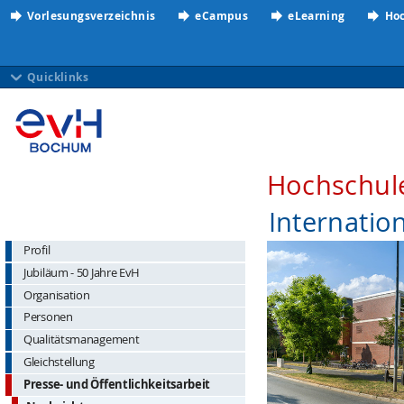
Vorlesungsverzeichnis
eCampus
eLearning
Hoc
Quicklinks
Hochschul
Internatio
Profil
Jubiläum - 50 Jahre EvH
Organisation
Personen
Qualitätsmanagement
Gleichstellung
Presse- und Öffentlichkeitsarbeit