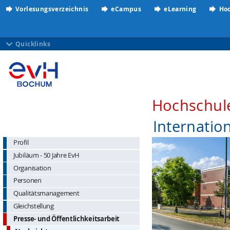
Vorlesungsverzeichnis
eCampus
eLearning
Hoc
Quicklinks
Hochschul
Internatio
Profil
Jubiläum - 50 Jahre EvH
Organisation
Personen
Qualitätsmanagement
Gleichstellung
Presse- und Öffentlichkeitsarbeit