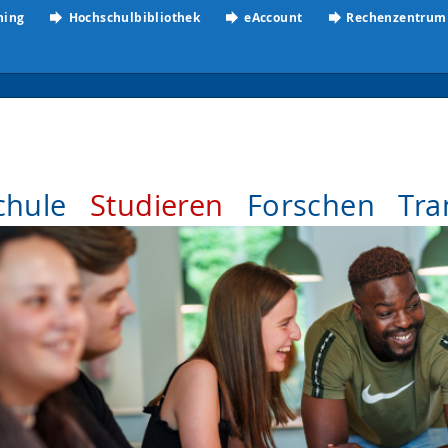
ning
Hochschulbibliothek
eAccount
Rechenzentrum
chule
Studieren
Forschen
Tra