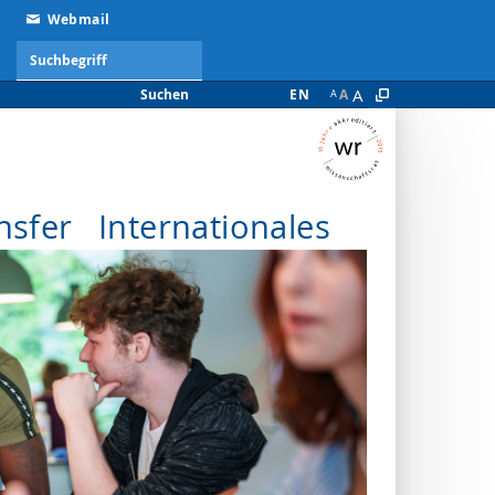
Webmail
A
Suchen
EN
A
A
nsfer
Internationales