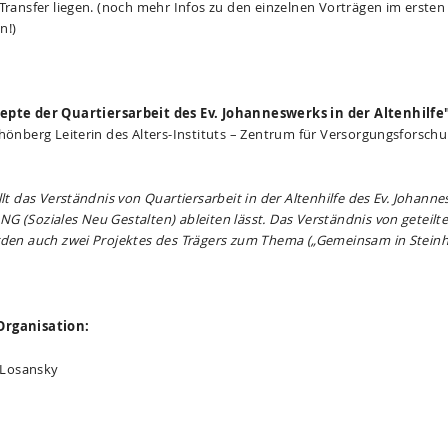
-Transfer liegen. (noch mehr Infos zu den einzelnen Vorträgen im erste
n!)
epte der Quartiersarbeit des Ev. Johanneswerks in der Altenhilfe
chönberg Leiterin des Alters-Instituts – Zentrum für Versorgungsforsc
llt das Verständnis von Quartiersarbeit in der Altenhilfe des Ev. Johann
 (Soziales Neu Gestalten) ableiten lässt. Das Verständnis von geteilte
rden auch zwei Projektes des Trägers zum Thema („Gemeinsam in Steinhei
Organisation:
a Losansky