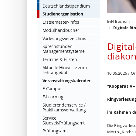
Deutschlandstipendium
Studienorganisation
EvH Bochum
Erstsemester-Infos
Digitale Ri
Modulhandbücher
Vorlesungsverzeichnis
Digita
Sprechstunden-
Managementsysteme
diakon
Termine & Fristen
Aktuelle Hinweise zum
Lehrangebot
10.06.2026 / Or
Veranstaltungskalender
"Kooperativ –
E-Campus
E-Learning
Ringvorlesun
Studierendenservice /
Praktikumsverwaltung
im Rahmen de
Service
Studsek/Prüfungsamt
Die Ringvorles
Prüfungsamt
Motto „Kirche 