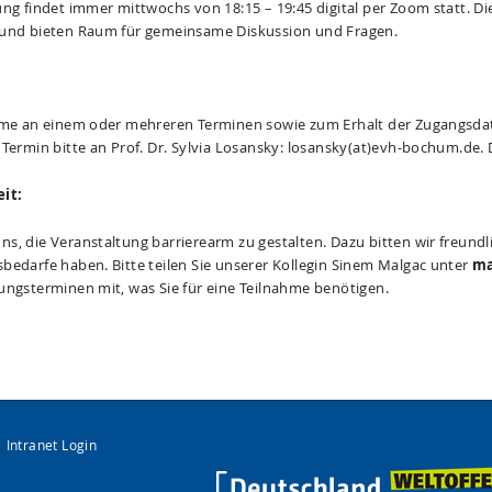
ung findet immer mittwochs von 18:15 – 19:45 digital per Zoom statt. D
 und bieten Raum für gemeinsame Diskussion und Fragen.
hme an einem oder mehreren Terminen sowie zum Erhalt der Zugangsdate
Termin bitte an Prof. Dr. Sylvia Losansky: losansky(at)evh-bochum.de. D
it:
s, die Veranstaltung barrierearm zu gestalten. Dazu bitten wir freundl
bedarfe haben. Bitte teilen Sie unserer Kollegin Sinem Malgac unter
ma
ungsterminen mit, was Sie für eine Teilnahme benötigen.
Intranet Login