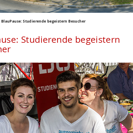
BlauPause: Studierende begeistern Besucher
use: Studierende begeistern
her