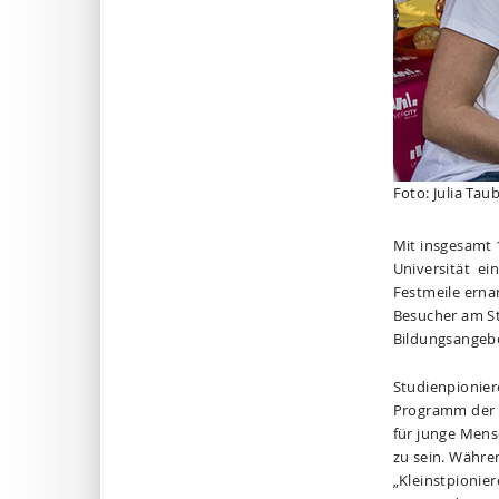
Foto: Julia Taub
Mit insgesamt 
Universität ein
Festmeile erna
Besucher am St
Bildungsangebo
Studienpionier
Programm der H
für junge Mens
zu sein. Währe
„Kleinstpionier