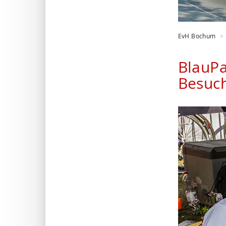
EvH Bochum
BlauPa
Besuc