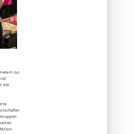
-
ometern zur
und
t der
erte
otschafter
e Gruppen
hatten
Aktion.