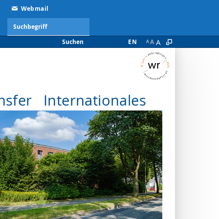
Webmail
A
Suchen
EN
A
A
nsfer
Internationales