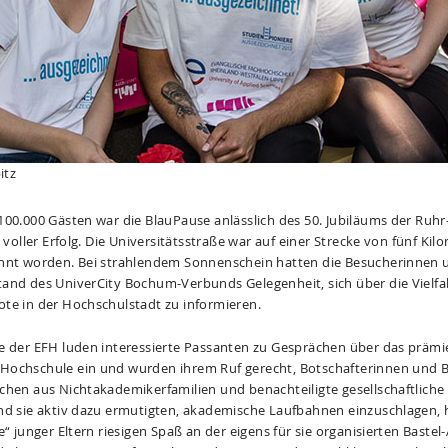
itz
100.000 Gästen war die BlauPause anlässlich des 50. Jubiläums der Ruhr
 voller Erfolg. Die Universitätsstraße war auf einer Strecke von fünf Kil
nnt worden. Bei strahlendem Sonnenschein hatten die Besucherinnen 
and des UniverCity Bochum-Verbunds Gelegenheit, sich über die Vielfal
te in der Hochschulstadt zu informieren.
e der EFH luden interessierte Passanten zu Gesprächen über das prämi
ochschule ein und wurden ihrem Ruf gerecht, Botschafterinnen und B
chen aus Nichtakademikerfamilien und benachteiligte gesellschaftlich
nd sie aktiv dazu ermutigten, akademische Laufbahnen einzuschlagen, 
e“ junger Eltern riesigen Spaß an der eigens für sie organisierten Bastel-