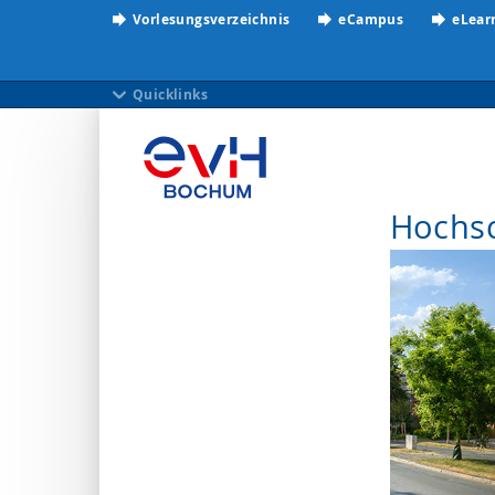
Vorlesungsverzeichnis
eCampus
eLear
Quicklinks
Hochs