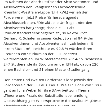
Im Rahmen der Abschlussfeier der Absolventinnen und
Absolventen der Evangelischen Fachhochschule
Rheinland-Westfalen-Lippe (EFH RWL) verlieh der
Förderverein jetzt Preise für herausragende
Abschlussarbeiten. “Die aktuelle Umfrage unter den
Absolventen hat gezeigt, dass die EFH als
Studienstandort sehr begehrt ist“, so Rektor Prof.
Gerhard K. Schäfer in seiner Rede. „So sind 84 % der
Absolventinnen und Absolventen sehr zufrieden mit
ihrem Studium“, berichtete er. 92,8 % würden ihren
Freunden ein Studium an der EFH jederzeit
weiterempfehlen. Im Wintersemester 2014/15 schlossen
247 Studierende ihr Studium an der EFH ab, davon 226
einen Bachelor- und 21 einen Master-Studiengang.
Den ersten und zweiten Förderpreis lobt jeweils der
Förderverein der EFH aus. Der 1. Preis in Höhe von 500 €
geht an Julia Weber für ihre BA-Arbeit zum Thema
„Theorie und Praxis der Substitutionsbehandlung
Opiatsabhängiger: Widersprüche in der Realität?“. „Diese
Abschlussarbeit ist ein echter Gewinn“, so