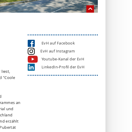
EvH auf Facebook
EvH auf Instagram
Youtube-Kanal der EvH
LinkedIn-Profil der EvH
liest,
d "Coole
d
ogrammes an
ial und
schland
nd erzählt
 Pubertät