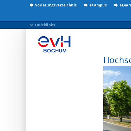
Vorlesungsverzeichnis
eCampus
eLear
Quicklinks
Hochs