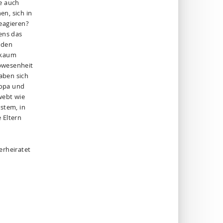
e auch
en, sich in
eagieren?
ens das
 den
 kaum
Abwesenheit
aben sich
ropa und
hwebt wie
stem, in
 Eltern
erheiratet