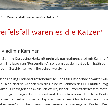
"Im Zweifelsfall waren es die Katzen"
eifelsfall waren es die Katzen"
 Vladimir Kaminer
er Stimme lässt seine Herkunft mehr als nur erahnen: Vladimir Kaminer* 
inem Erfolgsroman "Russendisko", sondern aus dem aktuellen Erzählban
änger – Geschichten vom Erwachsenwerden".
ische Lesung und/oder ratgeberartige Tipps für Erziehende erwartet wir
täuscht, aber so können sich die Gäste im Rahmen des EFH-Kultur-Pr
ix aus Passagen des aktuellen Werks, bisher unveröffentlichtem Mater
der eigenen Jugend in Russland und dem Leben seiner Familie in Deut
charmanter, selbstironischer Typ steht mit einem Glas Rotwein vor uns u
ubertieren' von Eltern beim Erwachsenwerden der eigenen Kinder: „Die