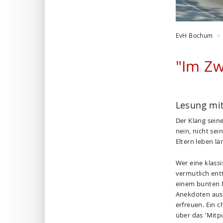
EvH Bochum
"Im Zw
Lesung mit
Der Klang sein
nein, nicht se
Eltern leben l
Wer eine klass
vermutlich ent
einem bunten M
Anekdoten aus 
erfreuen. Ein 
über das 'Mitp