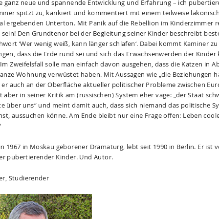
ine ganz neue und spannende Entwicklung und Erfahrung – ich pubertier
miner spitzt zu, karikiert und kommentiert mit einem teilweise lakonisch
al ergebenden Unterton. Mit Panik auf die Rebellion im Kinderzimmer r
 sein! Den Grundtenor bei der Begleitung seiner Kinder beschreibt best
chwort ‘Wer wenig weiß, kann länger schlafen‘. Dabei kommt Kaminer zu
ngen, dass die Erde rund sei und sich das Erwachsenwerden der Kinder
 Im Zweifelsfall solle man einfach davon ausgehen, dass die Katzen in 
 ganze Wohnung verwüstet haben. Mit Aussagen wie „die Beziehungen h
zt er auch an der Oberfläche aktueller politischer Probleme zwischen Eu
t aber in seiner Kritik am (russischen) System eher vage: „der Staat sc
te über uns“ und meint damit auch, dass sich niemand das politische Sy
st, aussuchen könne. Am Ende bleibt nur eine Frage offen: Leben coole
?
in 1967 in Moskau geborener Dramaturg, lebt seit 1990 in Berlin. Er ist v
er pubertierender Kinder. Und Autor.
her, Studierender