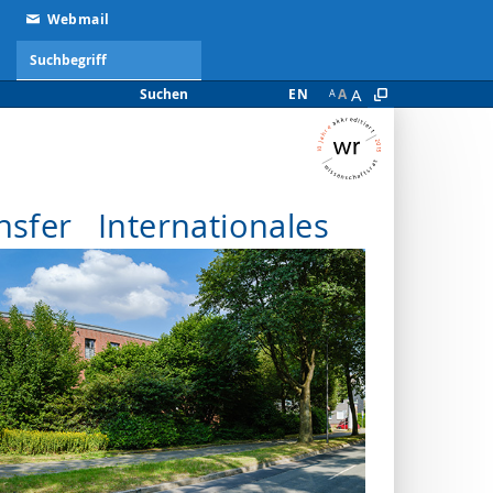
Webmail
A
Suchen
EN
A
A
nsfer
Internationales