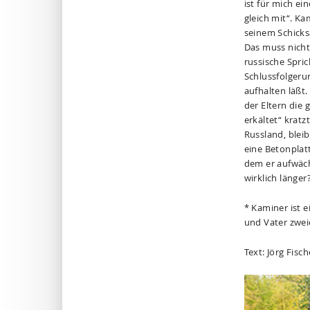
ist für mich e
gleich mit“. Ka
seinem Schicks
Das muss nicht
russische Spri
Schlussfolgeru
aufhalten läßt.
der Eltern die
erkältet“ krat
Russland, bleib
eine Betonplat
dem er aufwäch
wirklich länger
* Kaminer ist e
und Vater zwei
Text: Jörg Fisc