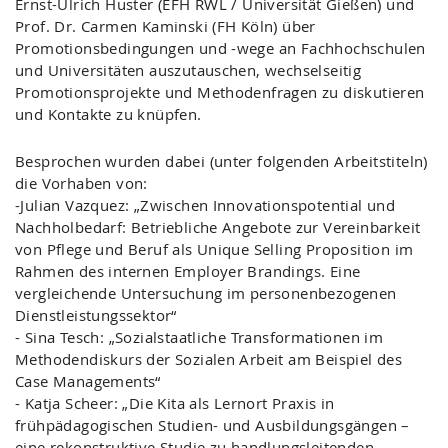
Ernst-Ulrich Huster (EFH RWL / Universität Gießen) und
Prof. Dr. Carmen Kaminski (FH Köln) über
Promotionsbedingungen und -wege an Fachhochschulen
und Universitäten auszutauschen, wechselseitig
Promotionsprojekte und Methodenfragen zu diskutieren
und Kontakte zu knüpfen.
Besprochen wurden dabei (unter folgenden Arbeitstiteln)
die Vorhaben von:
-Julian Vazquez: „Zwischen Innovationspotential und
Nachholbedarf: Betriebliche Angebote zur Vereinbarkeit
von Pflege und Beruf als Unique Selling Proposition im
Rahmen des internen Employer Brandings. Eine
vergleichende Untersuchung im personenbezogenen
Dienstleistungssektor“
- Sina Tesch: „Sozialstaatliche Transformationen im
Methodendiskurs der Sozialen Arbeit am Beispiel des
Case Managements“
- Katja Scheer: „Die Kita als Lernort Praxis in
frühpädagogischen Studien- und Ausbildungsgängen –
eine rekonstruktive Studie zu handlungsleitenden