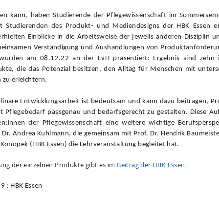
gen kann, haben Studierende der Pflegewissenschaft im Sommersem
 Studierenden des Produkt- und Mediendesigns der HBK Essen er
rhielten Einblicke in die Arbeitsweise der jeweils anderen Disziplin 
emeinsamen Verständigung und Aushandlungen von Produktanforderu
wurden am 08.12.22 an der EvH präsentiert: Ergebnis sind zehn i
ukte, die das Potenzial besitzen, den Alltag für Menschen mit unters
 zu erleichtern.
iplinäre Entwicklungsarbeit ist bedeutsam und kann dazu beitragen, P
t Pflegebedarf passgenau und bedarfsgerecht zu gestalten. Diese Auf
n:innen der Pflegewissenschaft eine weitere wichtige Berufsperspe
. Dr. Andrea Kuhlmann, die gemeinsam mit Prof. Dr. Hendrik Baumeiste
 Konopek (HBK Essen) die Lehrveranstaltung begleitet hat.
ung der einzelnen Produkte gibt es im
Beitrag der HBK Essen
.
,9 : HBK Essen