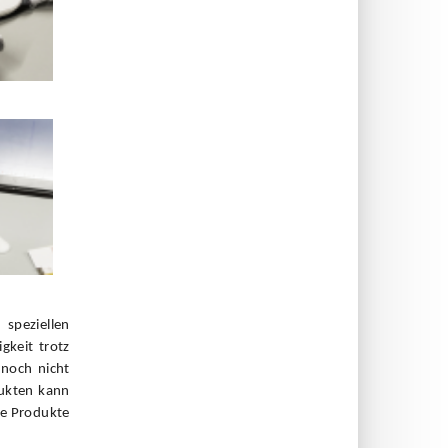
peziellen
gkeit trotz
 noch nicht
dukten kann
ue Produkte