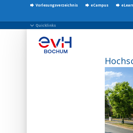
Vorlesungsverzeichnis
eCampus
eLear
Quicklinks
Hochs