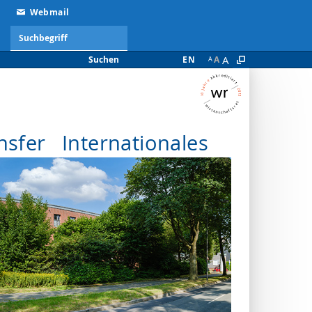
Webmail
A
Suchen
EN
A
A
nsfer
Internationales