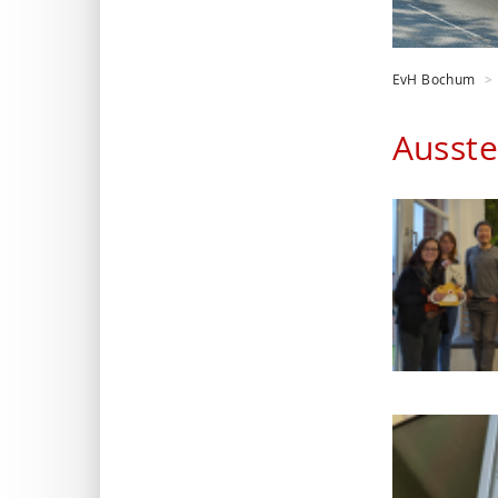
EvH Bochum
Ausste