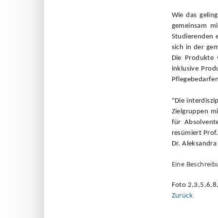
Wie das gelin
gemeinsam mit
Studierenden e
sich in der g
Die Produkte 
inklusive Prod
Pflegebedarfen
"Die interdisz
Zielgruppen mi
für Absolvente
resümiert Prof
Dr. Aleksandra
Eine Beschreib
Foto 2,3,5,6,8
Zurück