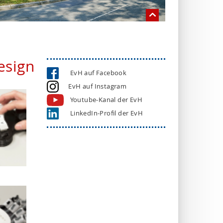
esign
EvH auf Facebook
EvH auf Instagram
Youtube-Kanal der EvH
LinkedIn-Profil der EvH