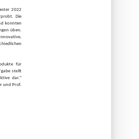
ester 2022
probt. Die
und konnten
ngen üben.
nnovative,
chiedlichen
rodukte für
gabe stellt
ktive dar."
r und Prof.