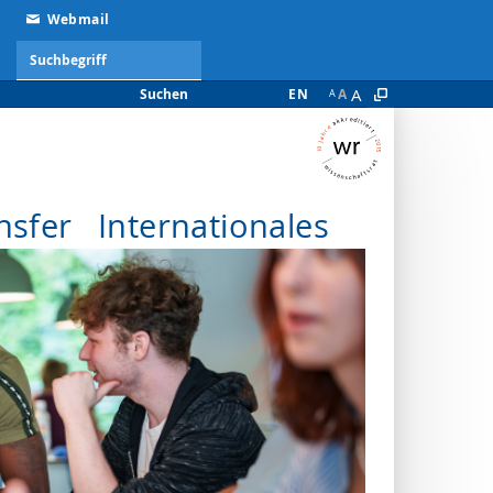
Webmail
A
Suchen
EN
A
A
nsfer
Internationales