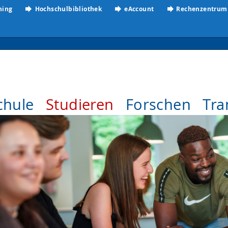
ning
Hochschulbibliothek
eAccount
Rechenzentrum
chule
Studieren
Forschen
Tra