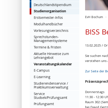
Deutschlandstipendium
Studienorganisation
EvH Bochum
Erstsemester-Infos
Modulhandbücher
BISS B
Vorlesungsverzeichnis
Sprechstunden-
Managementsysteme
13.02.2025 / O
Termine & Fristen
Aktuelle Hinweise zum
Sie suchen nac
Lehrangebot
verstehen uns a
Veranstaltungskalender
E-Campus
Zur Seite der B
E-Learning
Präsenzsprec
Studierendenservice /
Praktikumsverwaltung
Donnerstags
Service
11:30 - 12:30 U
Studsek/Prüfungsamt
Raum 302 (Sem
Prüfungsamt
bei David Gert