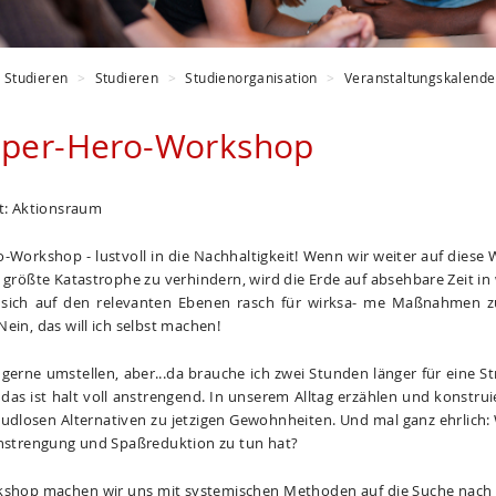
Studieren
Studieren
Studienorganisation
Veranstaltungskalende
uper-Hero-Workshop
rt: Aktionsraum
-Workshop - lustvoll in die Nachhaltigkeit! Wenn wir weiter auf diese
e größte Katastrophe zu verhindern, wird die Erde auf absehbare Zeit 
, sich auf den relevanten Ebenen rasch für wirksa- me Maßnahmen z
ein, das will ich selbst machen!
h gerne umstellen, aber...da brauche ich zwei Stunden länger für eine S
... das ist halt voll anstrengend. In unserem Alltag erzählen und konst
udlosen Alternativen zu jetzigen Gewohnheiten. Und mal ganz ehrlich
Anstrengung und Spaßreduktion zu tun hat?
shop machen wir uns mit systemischen Methoden auf die Suche nach n