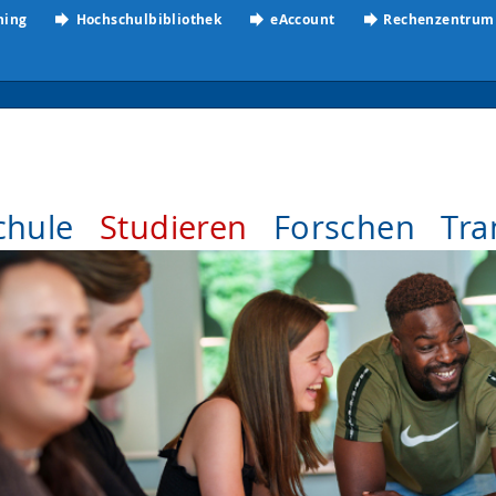
ning
Hochschulbibliothek
eAccount
Rechenzentrum
chule
Studieren
Forschen
Tra