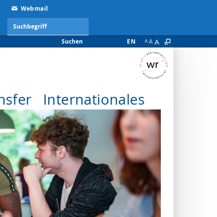
Webmail
A
Suchen
EN
A
A
nsfer
Internationales