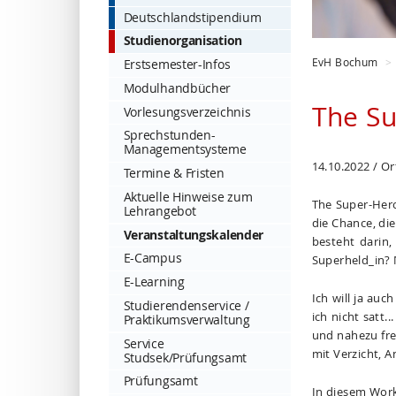
Deutschlandstipendium
Studienorganisation
EvH Bochum
Erstsemester-Infos
Modulhandbücher
The S
Vorlesungsverzeichnis
Sprechstunden-
Managementsysteme
14.10.2022 / O
Termine & Fristen
Aktuelle Hinweise zum
The Super-Hero
Lehrangebot
die Chance, di
Veranstaltungskalender
besteht darin
E-Campus
Superheld_in? N
E-Learning
Ich will ja auc
Studierendenservice /
ich nicht satt
Praktikumsverwaltung
und nahezu fre
Service
mit Verzicht, 
Studsek/Prüfungsamt
Prüfungsamt
In diesem Work