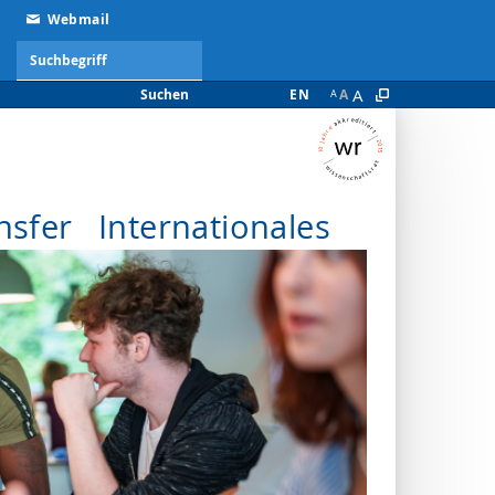
Webmail
A
Suchen
EN
A
A
nsfer
Internationales