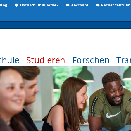
ning
Hochschulbibliothek
eAccount
Rechenzentrum
chule
Studieren
Forschen
Tra