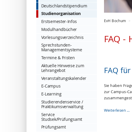
Deutschlandstipendium
Studienorganisation
EvH Bochum
Erstsemester-Infos
Modulhandbücher
FAQ - 
Vorlesungsverzeichnis
Sprechstunden-
Managementsysteme
Termine & Fristen
Aktuelle Hinweise zum
FAQ für
Lehrangebot
Veranstaltungskalender
Sie haben Frag
E-Campus
zur Campus-Car
E-Learning
zusammengeste
Studierendenservice /
Praktikumsverwaltung
Weiterlesen …
Service
Studsek/Prüfungsamt
Prüfungsamt