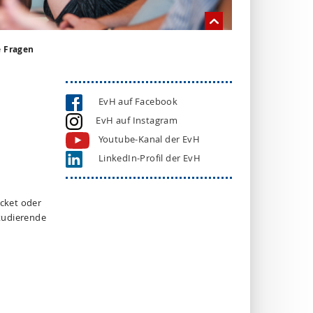
e Fragen
EvH auf Facebook
EvH auf Instagram
Youtube-Kanal der EvH
LinkedIn-Profil der EvH
cket oder
tudierende