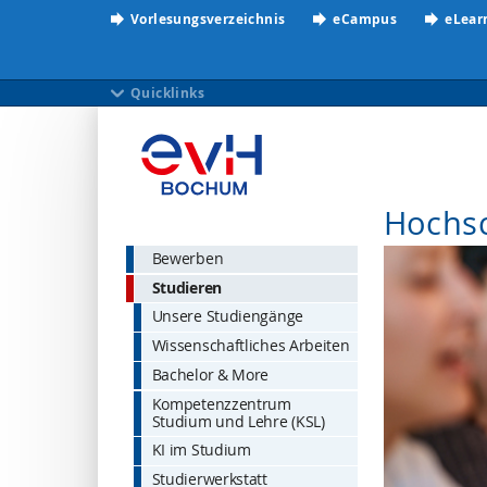
Vorlesungsverzeichnis
eCampus
eLear
Quicklinks
Hochs
Bewerben
Studieren
Unsere Studiengänge
Wissenschaftliches Arbeiten
Bachelor & More
Kompetenzzentrum
Studium und Lehre (KSL)
KI im Studium
Studierwerkstatt