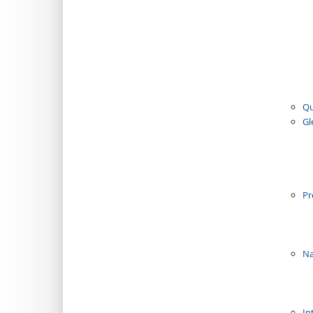
Qu
Gl
Pr
Na
In