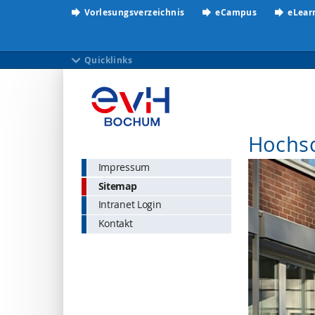
Vorlesungsverzeichnis
eCampus
eLear
Quicklinks
Hochs
Impressum
Sitemap
Intranet Login
Kontakt