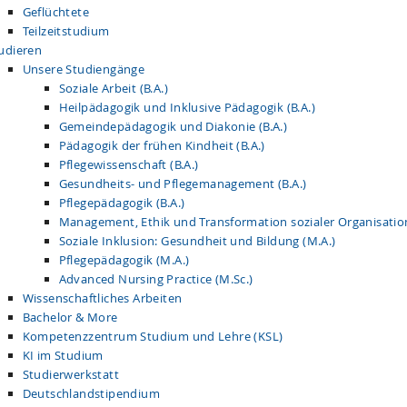
Geflüchtete
Teilzeitstudium
udieren
Unsere Studiengänge
Soziale Arbeit (B.A.)
Heilpädagogik und Inklusive Pädagogik (B.A.)
Gemeindepädagogik und Diakonie (B.A.)
Pädagogik der frühen Kindheit (B.A.)
Pflegewissenschaft (B.A.)
Gesundheits- und Pflegemanagement (B.A.)
Pflegepädagogik (B.A.)
Management, Ethik und Transformation sozialer Organisatio
Soziale Inklusion: Gesundheit und Bildung (M.A.)
Pflegepädagogik (M.A.)
Advanced Nursing Practice (M.Sc.)
Wissenschaftliches Arbeiten
Bachelor & More
Kompetenzzentrum Studium und Lehre (KSL)
KI im Studium
Studierwerkstatt
Deutschlandstipendium