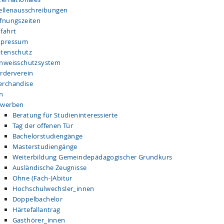
ellenausschreibungen
fnungszeiten
fahrt
mpressum
tenschutz
nweisschutzsystem
rderverein
rchandise
n
ewerben
Beratung für Studieninteressierte
Tag der offenen Tür
Bachelorstudiengänge
Masterstudiengänge
Weiterbildung Gemeindepädagogischer Grundkurs
Ausländische Zeugnisse
Ohne (Fach-)Abitur
Hochschulwechsler_innen
Doppelbachelor
Härtefallantrag
Gasthörer_innen