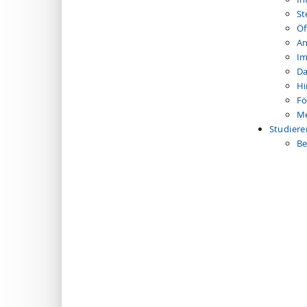
St
Öf
An
I
Da
Hi
Fö
Me
Studiere
B