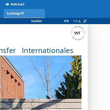
Webmail
A
Suchen
EN
A
A
nsfer
Internationales