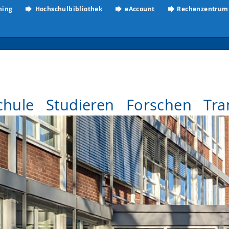
ning
Hochschulbibliothek
eAccount
Rechenzentrum
chule
Studieren
Forschen
Tra