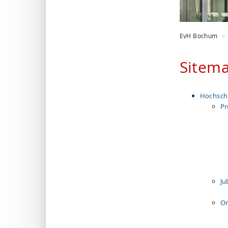
EvH Bochum
Sitem
Hochsch
Pr
Ju
Or