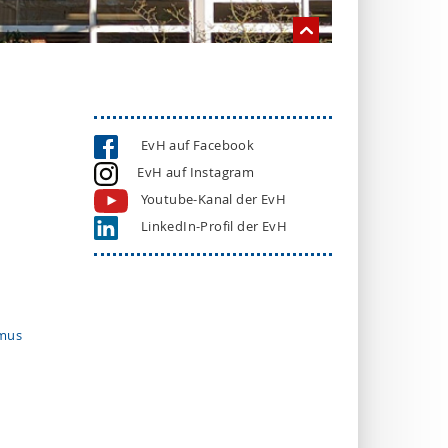
EvH auf Facebook
EvH auf Instagram
Youtube-Kanal der EvH
LinkedIn-Profil der EvH
smus