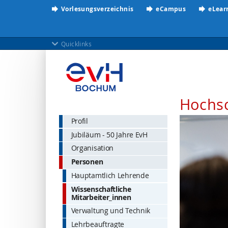
Vorlesungsverzeichnis
eCampus
eLear
Quicklinks
Hochs
Profil
Jubiläum - 50 Jahre EvH
Organisation
Personen
Hauptamtlich Lehrende
Wissenschaftliche
Mitarbeiter_innen
Verwaltung und Technik
Lehrbeauftragte