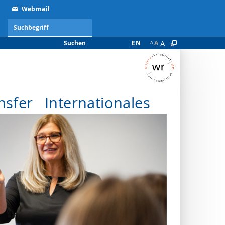
Webmail
A
Suchen
EN
A
A
nsfer
Internationales