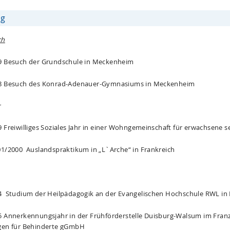
ng
ch
9 Besuch der Grundschule in Meckenheim
98 Besuch des Konrad-Adenauer-Gymnasiums in Meckenheim
r
9 Freiwilliges Soziales Jahr in einer Wohngemeinschaft für erwachsene
01/2000 Auslandspraktikum in „L`Arche“ in Frankreich
4 Studium der Heilpädagogik an der Evangelischen Hochschule RWL i
5 Annerkennungsjahr in der Frühförderstelle Duisburg-Walsum im Franz
gen für Behinderte gGmbH