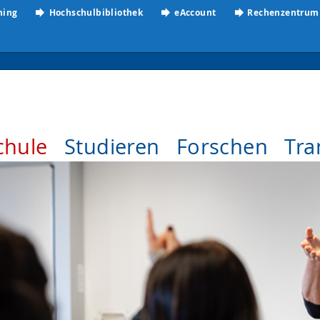
ning
Hochschulbibliothek
eAccount
Rechenzentrum
chule
Studieren
Forschen
Tra