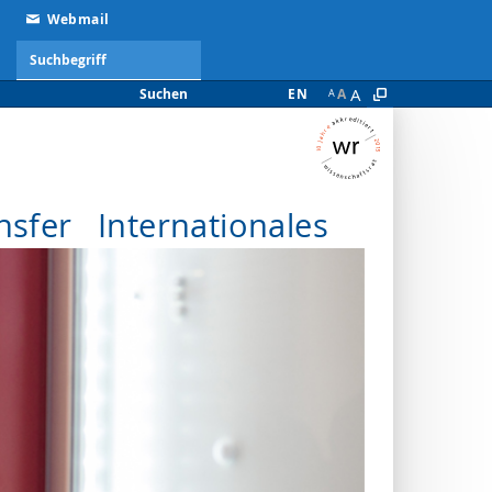
Webmail
A
Suchen
EN
A
A
nsfer
Internationales