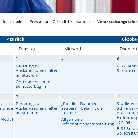
Hochschule
Presse- und Öffentlichkeitsarbeit
Veranstaltungskale
< zurück
Oktober
Di
enstag
Mi
ttwoch
Do
nners
1
2
3
Beratung zu
BISS Berat
Auslandsaufenthalten
Sprechstu
im Studium
Gottesdienst zum
Semesterbeginn
8
9
10
stelle
Beratung zu
„Politikst Du noch
Studierwer
hstunde
Auslandsaufenthalten
sauber?“: Gefahr von
Schreiben
im Studium
Rechts?
Präsentier
Einführung
– Modul
Allgemeine
(online)
Informationsveranstaltung
BISS Berat
Sprechstu