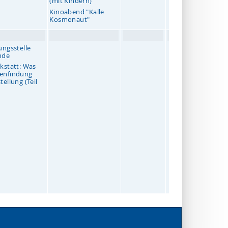
(mit Kindern)
Kinoabend "Kalle
Kosmonaut"
ungsstelle
nde
kstatt: Was
enfindung
ellung (Teil