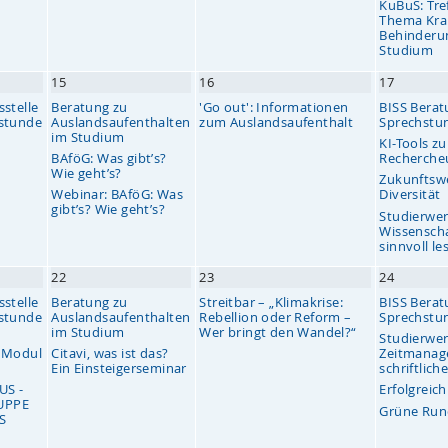
KuBuS: Tre
Thema Kra
Behinderu
Studium
15
16
17
stelle
Beratung zu
'Go out': Informationen
BISS Berat
hstunde
Auslandsaufenthalten
zum Auslandsaufenthalt
Sprechstu
im Studium
KI-Tools zu
BAföG: Was gibt’s?
Recherche
Wie geht’s?
Zukunftsw
Webinar: BAföG: Was
Diversität
gibt’s? Wie geht’s?
Studierwer
Wissenscha
sinnvoll le
22
23
24
stelle
Beratung zu
Streitbar – „Klimakrise:
BISS Berat
hstunde
Auslandsaufenthalten
Rebellion oder Reform –
Sprechstu
im Studium
Wer bringt den Wandel?“
Studierwer
– Modul
Citavi, was ist das?
Zeitmanag
Ein Einsteigerseminar
schriftlich
US -
Erfolgreich
UPPE
Grüne Run
S