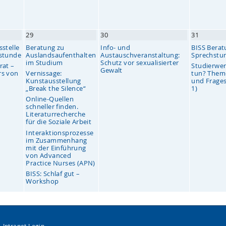
29
30
31
stelle
Beratung zu
Info- und
BISS Berat
hstunde
Auslandsaufenthalten
Austauschveranstaltung:
Sprechstu
im Studium
Schutz vor sexualisierter
rat –
Studierwer
Gewalt
rs von
Vernissage:
tun? Them
Kunstausstellung
und Fragest
„Break the Silence“
1)
Online-Quellen
schneller finden.
Literaturrecherche
für die Soziale Arbeit
Interaktionsprozesse
im Zusammenhang
mit der Einführung
von Advanced
Practice Nurses (APN)
BISS: Schlaf gut –
Workshop