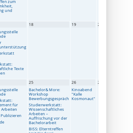
ffen zum
nkheit,
ng und
18
19
20
ungsstelle
nde
r
unterstützung
erkstatt
kstatt:
ftliche Texte
sen
25
26
27
ungsstelle
Bachelor& More:
Kinoabend
nde
Workshop
"Kalle
Bewerbungsgespräch
Kosmonaut"
kstatt:
ement für
Studierwerkstatt:
e Arbeiten
Wissenschaftliches
Arbeiten –
 Publizieren
Auffrischung vor der
de
Bachelorarbeit
BISS: Elterntreffen