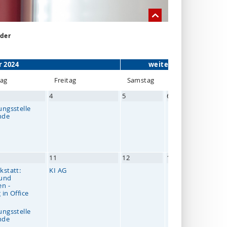
nder
 2024
weiter >
tag
Fr
eitag
Sa
mstag
So
nntag
4
5
6
ungsstelle
nde
11
12
13
kstatt:
KI AG
 und
en -
 in Office
ungsstelle
nde