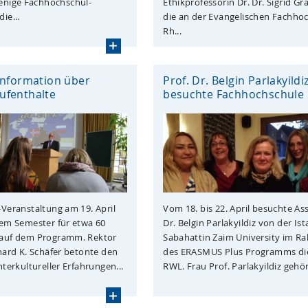
Ethikprofessorin Dr. Dr. Sigrid G
enige Fachhochschul-
die an der Evangelischen Fachho
ie...
Rh...
Information über
Prof. Dr. Belgin Parlakyildi
ufenthalte
besuchte Fachhochschule
-Veranstaltung am 19. April
Vom 18. bis 22. April besuchte Ass
sem Semester für etwa 60
Dr. Belgin Parlakyildiz von der Is
 auf dem Programm. Rektor
Sabahattin Zaim University im 
rhard K. Schäfer betonte den
des ERASMUS Plus Programms di
nterkultureller Erfahrungen...
RWL. Frau Prof. Parlakyildiz gehör