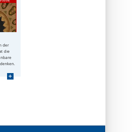
n der
t die
einbare
rdenken.