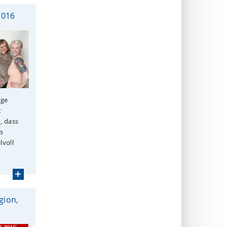
2016
ige
t
, dass
s
lvoll
gion,