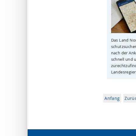
Das Land Nor
schutzsuchen
nach der Ank
schnell und 
zurechtzufin
Landesregieru
Anfang
Zurü