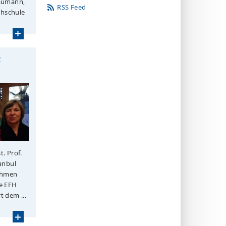
raumann,
RSS Feed
chschule
z
t. Prof.
tanbul
Rahmen
e EFH
t dem ...