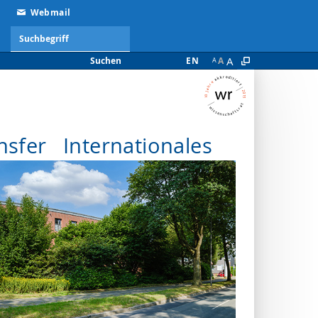
Webmail
A
Suchen
EN
A
A
nsfer
Internationales