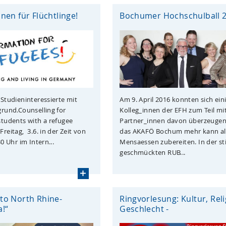
nen für Flüchtlinge!
Bochumer Hochschulball 
 Studieninteressierte mit
Am 9. April 2016 konnten sich ein
grund.Counselling for
Kolleg_innen der EFH zum Teil mi
students with a refugee
Partner_innen davon überzeugen
reitag, 3.6. in der Zeit von
das AKAFÖ Bochum mehr kann al
30 Uhr im Intern...
Mensaessen zubereiten. In der sti
geschmückten RUB...
to North Rhine-
Ringvorlesung: Kultur, Reli
!“
Geschlecht -