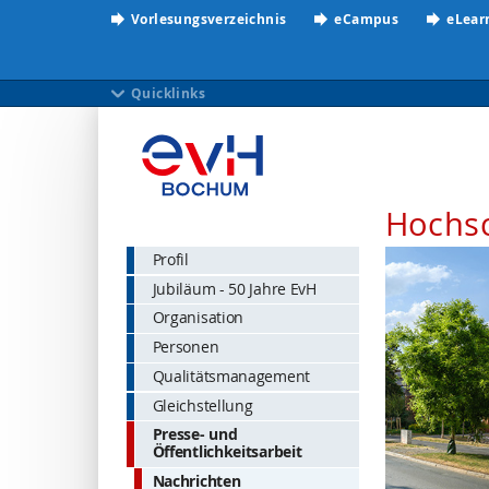
Vorlesungsverzeichnis
eCampus
eLear
Quicklinks
Hochs
Profil
Jubiläum - 50 Jahre EvH
Organisation
Personen
Qualitätsmanagement
Gleichstellung
Presse- und
Öffentlichkeitsarbeit
Nachrichten