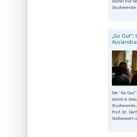
bisher nur w
Studierende d
„Go Out“: 
Auslandsa
Die "Go Out"
stand in die
Studierende
Prof. Dr. Ge
Stellenwert i