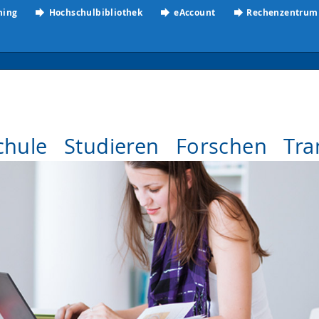
ning
Hochschulbibliothek
eAccount
Rechenzentrum
chule
Studieren
Forschen
Tra