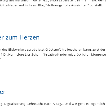
itung des Martineum Witten e.V., Britta Lauenstein, in ihrem Text, den 
igitta Haberland in ihrem Blog "Hoffnungsfrohe Aussichten" vorstellt.
er zum Herzen
l des Blickwinkels gerade jetzt Glücksgefühle bescheren kann, zeigt de
of. Dr. Hannelore Lier-Schehl: "Kreative Kinder mit glücklichen Momente
"
er
, Digitalisierung, Sehnsucht nach Alltag... Und wie geht es eigentlich