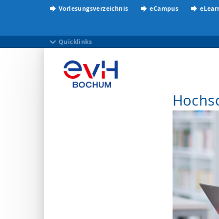
Vorlesungsverzeichnis
eCampus
eLear
Quicklinks
Hochs