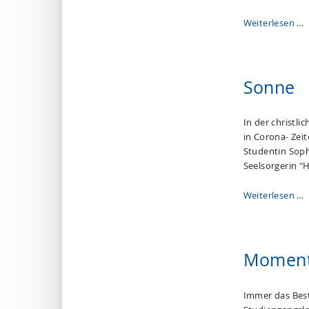
Weiterlesen …
Sonne
In der christl
in Corona- Zei
Studentin Soph
Seelsorgerin "
Weiterlesen …
Moment
Immer das Beste