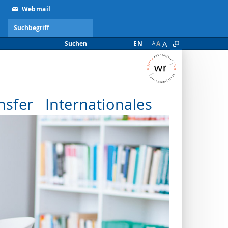
Webmail
A
Suchen
EN
A
A
nsfer
Internationales