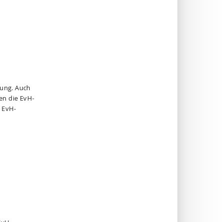
nung. Auch
en die EvH-
n EvH-