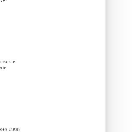
EvH-
r neueste
n in
 den Erstis?