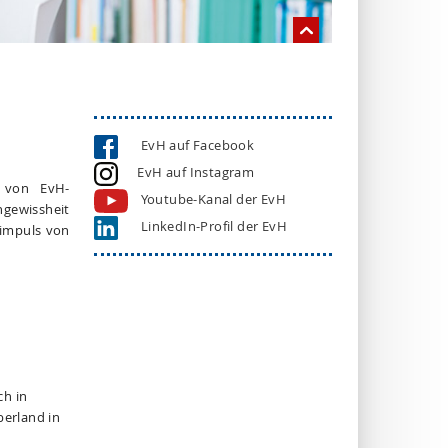
EvH auf Facebook
EvH auf Instagram
g von EvH-
Youtube-Kanal der EvH
ngewissheit
LinkedIn-Profil der EvH
nimpuls von
ch in
berland in