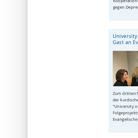
Kooperation
gegen Depres
University
Gast an E
Zum dritten 
der kurdisch
"University 
Folgeprojekt
Evangelische