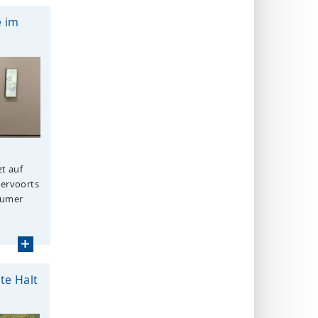
e im
zt auf
Vervoorts
humer
e Halt