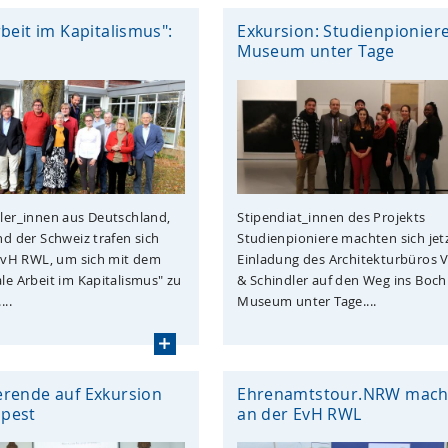
rbeit im Kapitalismus":
Exkursion: Studienpionier
Museum unter Tage
ler_innen aus Deutschland,
Stipendiat_innen des Projekts
nd der Schweiz trafen sich
Studienpioniere machten sich jet
 EvH RWL, um sich mit dem
Einladung des Architekturbüros 
le Arbeit im Kapitalismus" zu
& Schindler auf den Weg ins Boc
...
Museum unter Tage....
erende auf Exkursion
Ehrenamtstour.NRW macht
pest
an der EvH RWL