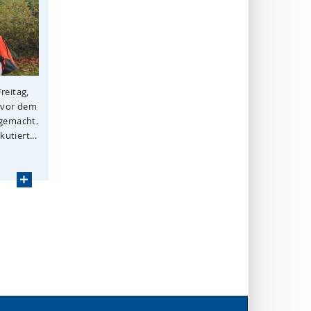
reitag,
r vor dem
gemacht.
utiert...