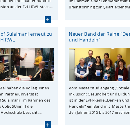
 mit dem Bochumer Bündnis
im Rahmen einer Lehrveranstaltu
sion an der EvH RWL statt....
Brainstorming zur Quartiersentwi
 of Sulaimani erneut zu
Neuer Band der Reihe "De
vH RWL
und Handeln"
Mal haben die Kolleg_innen
Vom Masterstudiengang „Soziale
en Partneruniversität
Inklusion: Gesundheit und Bildun
of Sulaimani" im Rahmen des
ist in der EvH-Reihe „Denken und
s CoBoSUnin II die
Handeln“ ein Band mit Masterth
 Hochschule besucht....
den Jahren 2015 bis 2017 erschiene