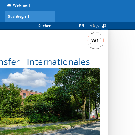
Webmail
A
Suchen
EN
A
A
nsfer
Internationales