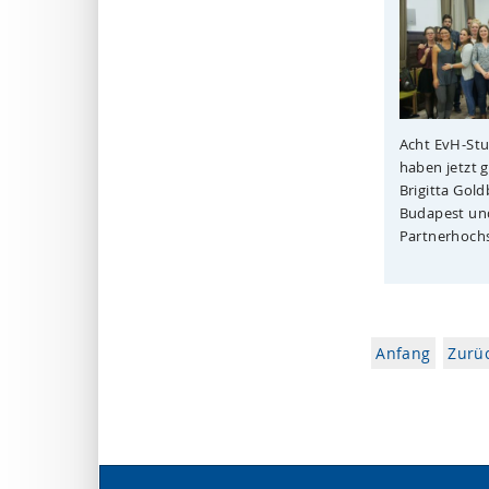
Acht EvH-Stu
haben jetzt 
Brigitta Gol
Budapest und
Partnerhochs
Anfang
Zurü