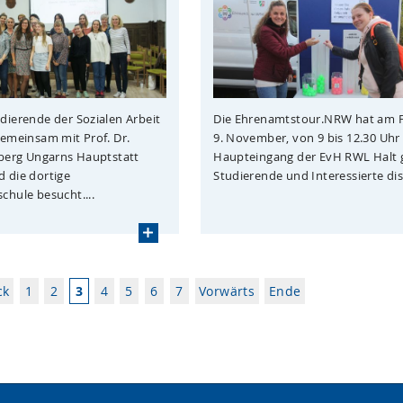
Die Ehrenamtstour.NRW hat am F
dierende der Sozialen Arbeit
9. November, von 9 bis 12.30 Uh
gemeinsam mit Prof. Dr.
Haupteingang der EvH RWL Halt 
dberg Ungarns Hauptstatt
Studierende und Interessierte disk
 die dortige
chule besucht....
ck
1
2
3
4
5
6
7
Vorwärts
Ende