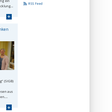
ng ein
RSS Feed
cklung...
nken
g“ (SIGB)
esen aus
n....