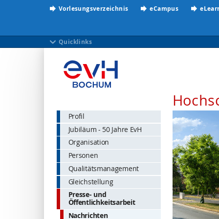
Vorlesungsverzeichnis
eCampus
eLear
Quicklinks
Hochs
Profil
Jubiläum - 50 Jahre EvH
Organisation
Personen
Qualitätsmanagement
Gleichstellung
Presse- und
Öffentlichkeitsarbeit
Nachrichten