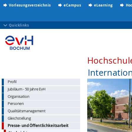
Vorlesungsverzeichnis
eCampus
eLearning
Hoc
Quicklinks
Hochschul
Internatio
Profil
Jubiläum - 50 Jahre EvH
Organisation
Personen
Qualitätsmanagement
Gleichstellung
Presse- und Öffentlichkeitsarbeit