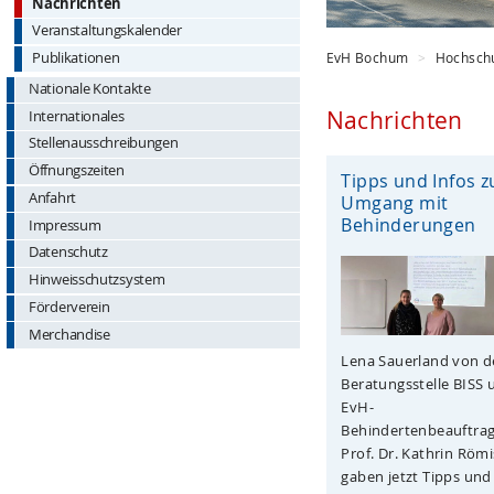
Nachrichten
Veranstaltungskalender
EvH Bochum
Hochsch
Publikationen
Nationale Kontakte
Nachrichten
Internationales
Stellenausschreibungen
Öffnungszeiten
Tipps und Infos 
Anfahrt
Umgang mit
Behinderungen
Impressum
Datenschutz
Hinweisschutzsystem
Förderverein
Merchandise
Lena Sauerland von d
Beratungsstelle BISS 
EvH-
Behindertenbeauftra
Prof. Dr. Kathrin Röm
gaben jetzt Tipps und