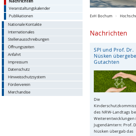
Nachrichten
Veranstaltungskalender
EvH Bochum
Hochsch
Publikationen
Nationale Kontakte
Nachrichten
Internationales
Stellenausschreibungen
Öffnungszeiten
SPI und Prof. Dr.
Anfahrt
Nüsken übergeb
Gutachten
Impressum
Datenschutz
Hinweisschutzsystem
Förderverein
Merchandise
Die
Kinderschutzkommiss
des NRW-Landtags be
Weiterentwicklungen 
Jugendämtern: Prof. D
Nüsken übergab das