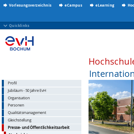
Vorlesungsverzeichnis
eCampus
eLearning
Hoc
Quicklinks
Hochschul
Internatio
Profil
Jubiläum - 50 Jahre EvH
Organisation
Personen
Qualitätsmanagement
Gleichstellung
Presse- und Öffentlichkeitsarbeit